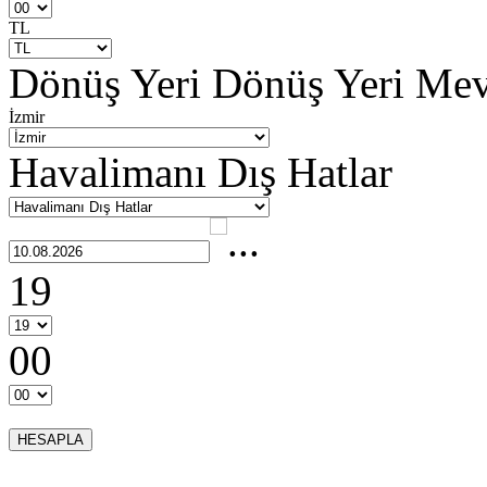
TL
Dönüş Yeri
Dönüş Yeri Me
İzmir
Havalimanı Dış Hatlar
19
00