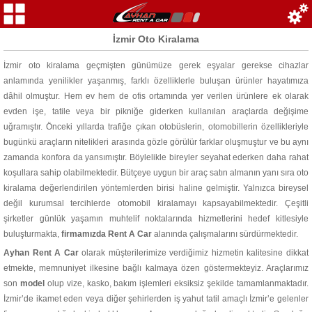
İzmir Oto Kiralama
İzmir oto kiralama geçmişten günümüze gerek eşyalar gerekse cihazlar
anlamında yenilikler yaşanmış, farklı özelliklerle buluşan ürünler hayatımıza
dâhil olmuştur. Hem ev hem de ofis ortamında yer verilen ürünlere ek olarak
evden işe, tatile veya bir pikniğe giderken kullanılan araçlarda değişime
uğramıştır. Önceki yıllarda trafiğe çıkan otobüslerin, otomobillerin özellikleriyle
bugünkü araçların nitelikleri arasında gözle görülür farklar oluşmuştur ve bu aynı
zamanda konfora da yansımıştır. Böylelikle bireyler seyahat ederken daha rahat
koşullara sahip olabilmektedir. Bütçeye uygun bir araç satın almanın yanı sıra oto
kiralama değerlendirilen yöntemlerden birisi haline gelmiştir. Yalnızca bireysel
değil kurumsal tercihlerde otomobil kiralamayı kapsayabilmektedir. Çeşitli
şirketler günlük yaşamın muhtelif noktalarında hizmetlerini hedef kitlesiyle
buluşturmakta,
firmamızda Rent A Car
alanında çalışmalarını sürdürmektedir.
Ayhan Rent A Car
olarak müşterilerimize verdiğimiz hizmetin kalitesine dikkat
etmekte, memnuniyet ilkesine bağlı kalmaya özen göstermekteyiz. Araçlarımız
son
model
olup vize, kasko, bakım işlemleri eksiksiz şekilde tamamlanmaktadır.
İzmir’de ikamet eden veya diğer şehirlerden iş yahut tatil amaçlı İzmir’e gelenler