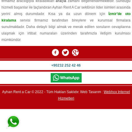
firmamız aracılığıyla kiraladıkları
araçla
zamanı değerlendirmektedir. Sunduğu
hizmeti başarılar ile taçlandıran Ayhan Rent A Car sektörün lider isimleri arasında
yerini almış durumdadır. Kısa ya da uzun dönem için
İzmir’de oto
kiralama
servisi firmamız tarafından bireylere ve kurumsal firmalara
sunulmaktadır. Daha detaylı bilgi almak ve merak edilen soruların cevaplarına
ulaşmak için irtibat numaraları üzerinden tarafımızla iletişim kurulması
mümkündür.
+90232 252 42 46
Ayhan Rent a Car © 2022 - Tüm Hakları Saklıdır. Web Tasarım :
Webhox Internet
Hizmetleri