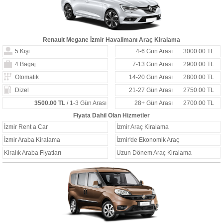
Renault Megane İzmir Havalimanı Araç Kiralama
5 Kişi
4-6 Gün Arası
3000.00 TL
4 Bagaj
7-13 Gün Arası
2900.00 TL
Otomatik
14-20 Gün Arası
2800.00 TL
Dizel
21-27 Gün Arası
2750.00 TL
3500.00 TL
/ 1-3 Gün Arası
28+ Gün Arası
2700.00 TL
Fiyata Dahil Olan Hizmetler
İzmir Rent a Car
İzmir Araç Kiralama
İzmir Araba Kiralama
İzmir'de Ekonomik Araç
Kiralık Araba Fiyatları
Uzun Dönem Araç Kiralama