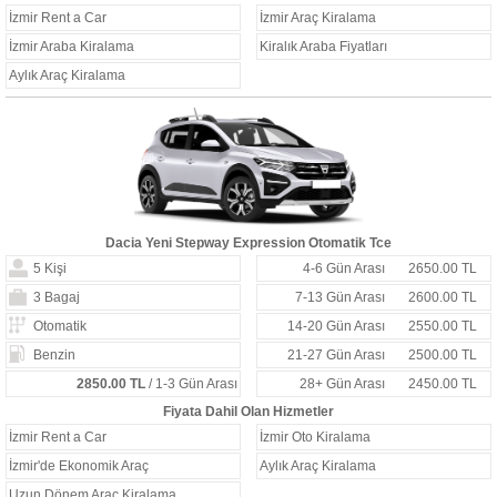
İzmir Rent a Car
İzmir Araç Kiralama
İzmir Araba Kiralama
Kiralık Araba Fiyatları
Aylık Araç Kiralama
Dacia Yeni Stepway Expression Otomatik Tce
5 Kişi
4-6 Gün Arası
2650.00 TL
3 Bagaj
7-13 Gün Arası
2600.00 TL
Otomatik
14-20 Gün Arası
2550.00 TL
Benzin
21-27 Gün Arası
2500.00 TL
2850.00 TL
/ 1-3 Gün Arası
28+ Gün Arası
2450.00 TL
Fiyata Dahil Olan Hizmetler
İzmir Rent a Car
İzmir Oto Kiralama
İzmir'de Ekonomik Araç
Aylık Araç Kiralama
Uzun Dönem Araç Kiralama