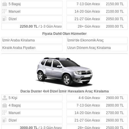
5 Bagaj
7-13 Gün Arası
2150.00 TL
Manuel
14-20 Gün Arası
2100.00 TL
Dizel
21-27 Gün Arası
2050.00 TL
2250.00 TL
/ 1-3 Gün Arası
28+ Gün Arası
2000.00 TL
Fiyata Dahil Olan Hizmetler
İzmir Araba Kiralama
İzmir'de Ekonomik Araç
Kiralık Araba Fiyatları
Uzun Dönem Araç Kiralama
Dacia Duster 4x4 Dizel İzmir Havaalanı Araç Kiralama
5 Kişi
4-6 Gün Arası
2900.00 TL
4 Bagaj
7-13 Gün Arası
2800.00 TL
Manuel
14-20 Gün Arası
2700.00 TL
Dizel
21-27 Gün Arası
2600.00 TL
3000.00 TL
/ 1-3 Gün Arası
28+ Gün Arası
2500.00 TL