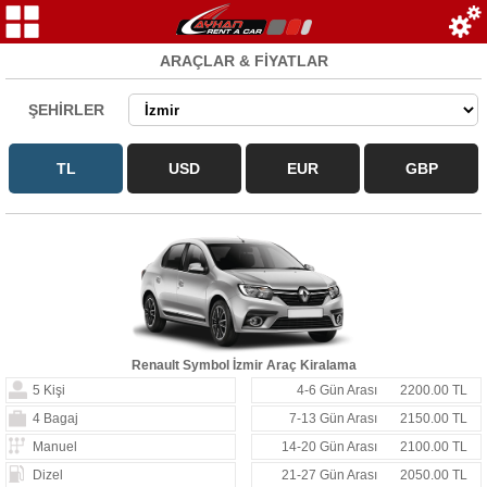
ARAÇLAR & FİYATLAR
ŞEHİRLER
Renault Symbol İzmir Araç Kiralama
5 Kişi
4-6 Gün Arası
2200.00 TL
4 Bagaj
7-13 Gün Arası
2150.00 TL
Manuel
14-20 Gün Arası
2100.00 TL
Dizel
21-27 Gün Arası
2050.00 TL