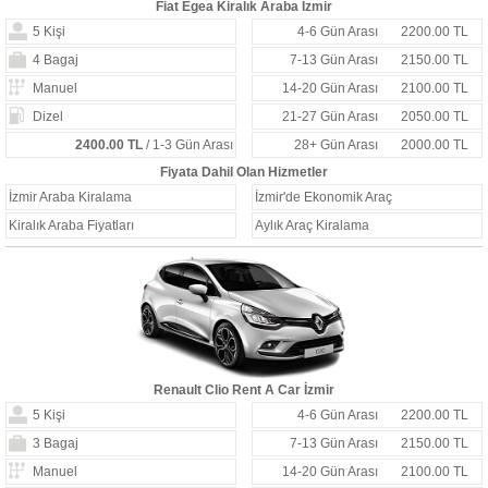
Fiat Egea Kiralık Araba İzmir
5 Kişi
4-6 Gün Arası
2200.00 TL
4 Bagaj
7-13 Gün Arası
2150.00 TL
Manuel
14-20 Gün Arası
2100.00 TL
Dizel
21-27 Gün Arası
2050.00 TL
2400.00 TL
/ 1-3 Gün Arası
28+ Gün Arası
2000.00 TL
Fiyata Dahil Olan Hizmetler
İzmir Araba Kiralama
İzmir'de Ekonomik Araç
Kiralık Araba Fiyatları
Aylık Araç Kiralama
Renault Clio Rent A Car İzmir
5 Kişi
4-6 Gün Arası
2200.00 TL
3 Bagaj
7-13 Gün Arası
2150.00 TL
Manuel
14-20 Gün Arası
2100.00 TL