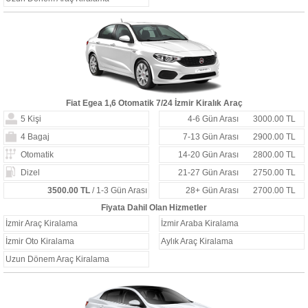
Fiat Egea 1,6 Otomatik 7/24 İzmir Kiralık Araç
5 Kişi
4-6 Gün Arası
3000.00 TL
4 Bagaj
7-13 Gün Arası
2900.00 TL
Otomatik
14-20 Gün Arası
2800.00 TL
Dizel
21-27 Gün Arası
2750.00 TL
3500.00 TL
/ 1-3 Gün Arası
28+ Gün Arası
2700.00 TL
Fiyata Dahil Olan Hizmetler
İzmir Araç Kiralama
İzmir Araba Kiralama
İzmir Oto Kiralama
Aylık Araç Kiralama
Uzun Dönem Araç Kiralama