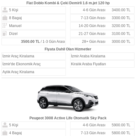
Fiat Doblo Kombi & Çeki Demirli 1.6 m.jet 120 hp
5 Kişi
4-6 Gün Arası
3400.00 TL
8 Bagaj
7-13 Gün Arası
3300.00 TL
Manuel
14-20 Gün Arası
3200.00 TL
Dizel
21-27 Gün Arası
3100.00 TL
3500.00 TL
/ 1-3 Gün Arası
28+ Gün Arası
3000.00 TL
Fiyata Dahil Olan Hizmetler
İzmir Araç Kiralama
İzmir Araba Kiralama
İzmir'de Ekonomik Araç
Kiralık Araba Fiyatları
Aylık Araç Kiralama
Peugeot 3008 Active Life Otomatik Sky Pack
5 Kişi
4-6 Gün Arası
5900.00 TL
4 Bagaj
7-13 Gün Arası
5800.00 TL