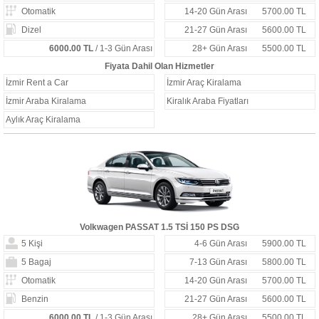
Otomatik
14-20 Gün Arası
5700.00 TL
Dizel
21-27 Gün Arası
5600.00 TL
6000.00 TL
/ 1-3 Gün Arası
28+ Gün Arası
5500.00 TL
Fiyata Dahil Olan Hizmetler
İzmir Rent a Car
İzmir Araç Kiralama
İzmir Araba Kiralama
Kiralık Araba Fiyatları
Aylık Araç Kiralama
Volkwagen PASSAT 1.5 TSİ 150 PS DSG
5 Kişi
4-6 Gün Arası
5900.00 TL
5 Bagaj
7-13 Gün Arası
5800.00 TL
Otomatik
14-20 Gün Arası
5700.00 TL
Benzin
21-27 Gün Arası
5600.00 TL
6000.00 TL
/ 1-3 Gün Arası
28+ Gün Arası
5500.00 TL