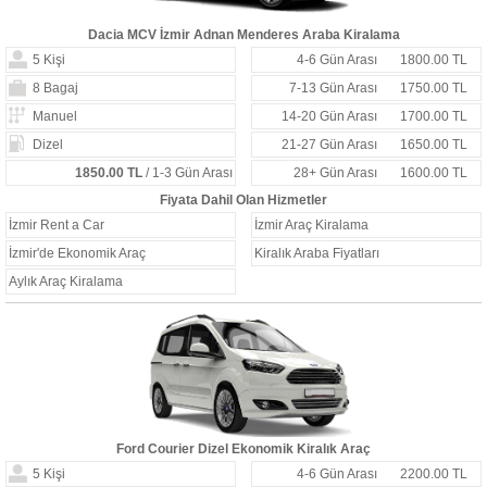
Dacia MCV İzmir Adnan Menderes Araba Kiralama
5 Kişi
4-6 Gün Arası
1800.00 TL
8 Bagaj
7-13 Gün Arası
1750.00 TL
Manuel
14-20 Gün Arası
1700.00 TL
Dizel
21-27 Gün Arası
1650.00 TL
1850.00 TL
/ 1-3 Gün Arası
28+ Gün Arası
1600.00 TL
Fiyata Dahil Olan Hizmetler
İzmir Rent a Car
İzmir Araç Kiralama
İzmir'de Ekonomik Araç
Kiralık Araba Fiyatları
Aylık Araç Kiralama
Ford Courier Dizel Ekonomik Kiralık Araç
5 Kişi
4-6 Gün Arası
2200.00 TL