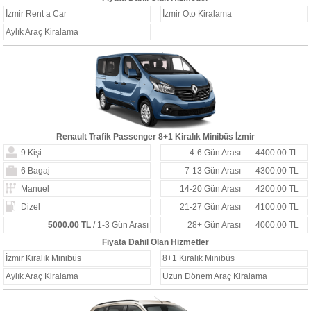
İzmir Rent a Car
İzmir Oto Kiralama
Aylık Araç Kiralama
Renault Trafik Passenger 8+1 Kiralık Minibüs İzmir
9 Kişi
4-6 Gün Arası
4400.00 TL
6 Bagaj
7-13 Gün Arası
4300.00 TL
Manuel
14-20 Gün Arası
4200.00 TL
Dizel
21-27 Gün Arası
4100.00 TL
5000.00 TL
/ 1-3 Gün Arası
28+ Gün Arası
4000.00 TL
Fiyata Dahil Olan Hizmetler
İzmir Kiralık Minibüs
8+1 Kiralık Minibüs
Aylık Araç Kiralama
Uzun Dönem Araç Kiralama