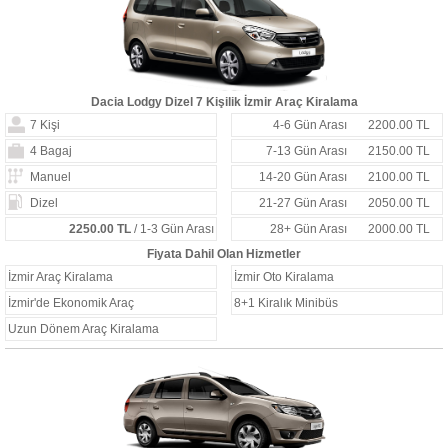
Dacia Lodgy Dizel 7 Kişilik İzmir Araç Kiralama
7 Kişi
4-6 Gün Arası
2200.00 TL
4 Bagaj
7-13 Gün Arası
2150.00 TL
Manuel
14-20 Gün Arası
2100.00 TL
Dizel
21-27 Gün Arası
2050.00 TL
2250.00 TL
/ 1-3 Gün Arası
28+ Gün Arası
2000.00 TL
Fiyata Dahil Olan Hizmetler
İzmir Araç Kiralama
İzmir Oto Kiralama
İzmir'de Ekonomik Araç
8+1 Kiralık Minibüs
Uzun Dönem Araç Kiralama