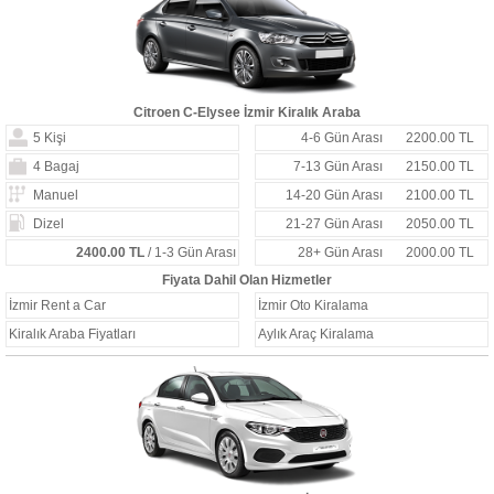
Citroen C-Elysee İzmir Kiralık Araba
5 Kişi
4-6 Gün Arası
2200.00 TL
4 Bagaj
7-13 Gün Arası
2150.00 TL
Manuel
14-20 Gün Arası
2100.00 TL
Dizel
21-27 Gün Arası
2050.00 TL
2400.00 TL
/ 1-3 Gün Arası
28+ Gün Arası
2000.00 TL
Fiyata Dahil Olan Hizmetler
İzmir Rent a Car
İzmir Oto Kiralama
Kiralık Araba Fiyatları
Aylık Araç Kiralama