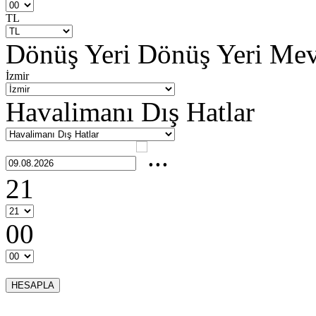
TL
Dönüş Yeri
Dönüş Yeri Me
İzmir
Havalimanı Dış Hatlar
21
00