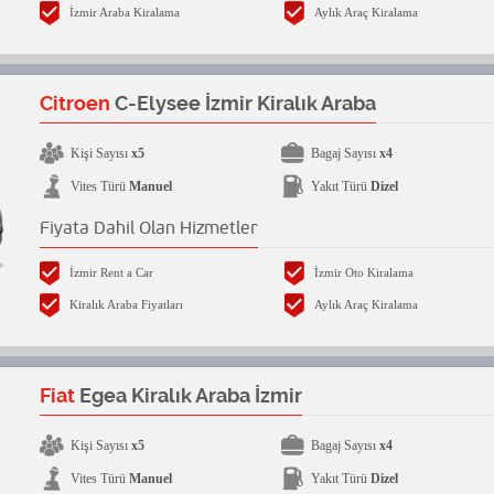
İzmir Araba Kiralama
Aylık Araç Kiralama
Citroen
C-Elysee İzmir Kiralık Araba
Kişi Sayısı
x5
Bagaj Sayısı
x4
Vites Türü
Manuel
Yakıt Türü
Dizel
Fiyata Dahil Olan Hizmetler
İzmir Rent a Car
İzmir Oto Kiralama
Kiralık Araba Fiyatları
Aylık Araç Kiralama
Fiat
Egea Kiralık Araba İzmir
Kişi Sayısı
x5
Bagaj Sayısı
x4
Vites Türü
Manuel
Yakıt Türü
Dizel