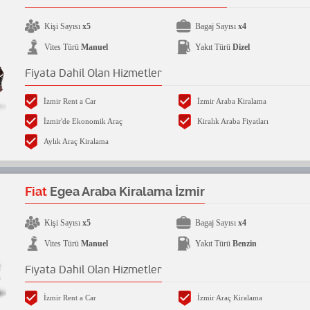
Kişi Sayısı
x5
Bagaj Sayısı
x4
Vites Türü
Manuel
Yakıt Türü
Dizel
Fiyata Dahil Olan Hizmetler
İzmir Rent a Car
İzmir Araba Kiralama
İzmir'de Ekonomik Araç
Kiralık Araba Fiyatları
Aylık Araç Kiralama
Fiat
Egea Araba Kiralama İzmir
Kişi Sayısı
x5
Bagaj Sayısı
x4
Vites Türü
Manuel
Yakıt Türü
Benzin
Fiyata Dahil Olan Hizmetler
İzmir Rent a Car
İzmir Araç Kiralama