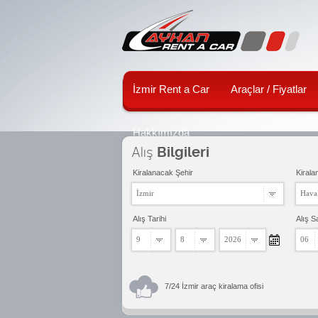
İzmir Rent a Car
Araçlar / Fiyatlar
Hakkımızda
Alış
Bilgileri
Kiralanacak Şehir
Kirala
İzmir
Haval
Alış Tarihi
Alış S
9
8
2026
06
7/24 İzmir araç kiralama ofisi