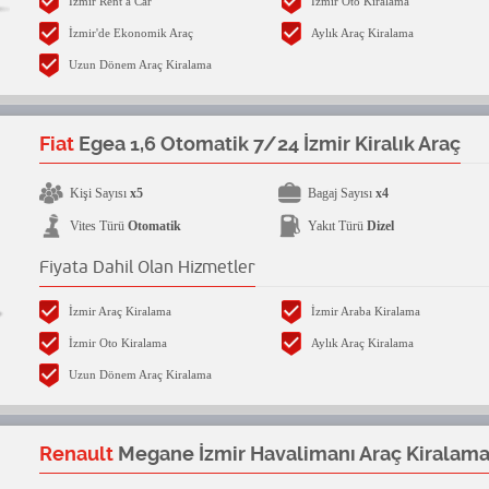
İzmir Rent a Car
İzmir Oto Kiralama
İzmir'de Ekonomik Araç
Aylık Araç Kiralama
Uzun Dönem Araç Kiralama
Fiat
Egea 1,6 Otomatik 7/24 İzmir Kiralık Araç
Kişi Sayısı
x5
Bagaj Sayısı
x4
Vites Türü
Otomatik
Yakıt Türü
Dizel
Fiyata Dahil Olan Hizmetler
İzmir Araç Kiralama
İzmir Araba Kiralama
İzmir Oto Kiralama
Aylık Araç Kiralama
Uzun Dönem Araç Kiralama
Renault
Megane İzmir Havalimanı Araç Kiralam