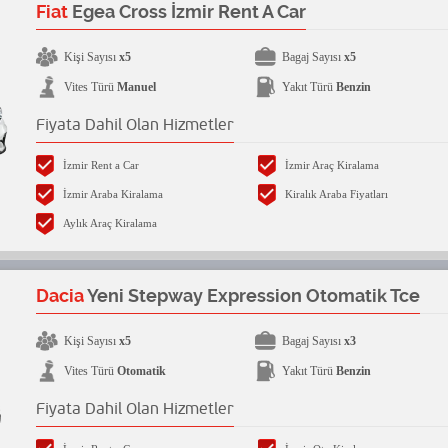
Fiat
Egea Cross İzmir Rent A Car
Kişi Sayısı
x5
Bagaj Sayısı
x5
Vites Türü
Manuel
Yakıt Türü
Benzin
Fiyata Dahil Olan Hizmetler
İzmir Rent a Car
İzmir Araç Kiralama
İzmir Araba Kiralama
Kiralık Araba Fiyatları
Aylık Araç Kiralama
Dacia
Yeni Stepway Expression Otomatik Tce
Kişi Sayısı
x5
Bagaj Sayısı
x3
Vites Türü
Otomatik
Yakıt Türü
Benzin
Fiyata Dahil Olan Hizmetler