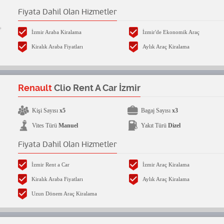
Fiyata Dahil Olan Hizmetler
İzmir Araba Kiralama
İzmir'de Ekonomik Araç
Kiralık Araba Fiyatları
Aylık Araç Kiralama
Renault
Clio Rent A Car İzmir
Kişi Sayısı
x5
Bagaj Sayısı
x3
Vites Türü
Manuel
Yakıt Türü
Dizel
Fiyata Dahil Olan Hizmetler
İzmir Rent a Car
İzmir Araç Kiralama
Kiralık Araba Fiyatları
Aylık Araç Kiralama
Uzun Dönem Araç Kiralama