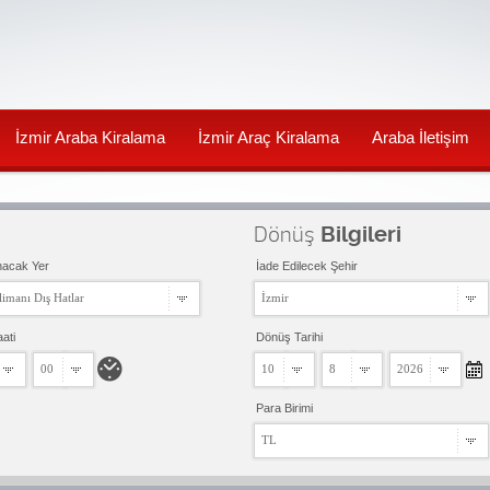
İzmir Araba Kiralama
İzmir Araç Kiralama
Araba İletişim
Dönüş
Bilgileri
nacak Yer
İade Edilecek Şehir
imanı Dış Hatlar
İzmir
aati
Dönüş Tarihi
00
10
8
2026
Para Birimi
TL