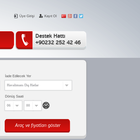
Üye Girişi
Kayıt Ol
Destek Hattı
+90232 252 42 46
İade Edilecek Yer
Havalimanı Dış Hatlar
Dönüş Saati
06
00