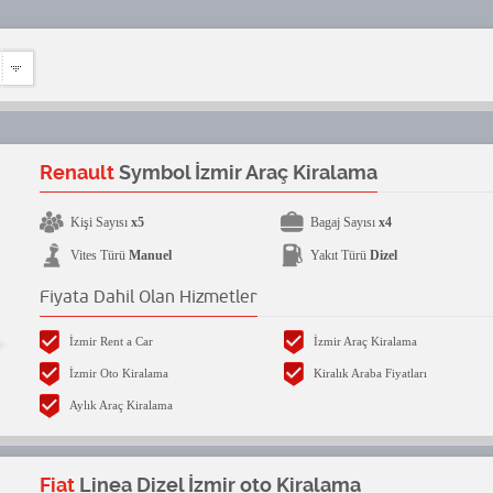
Renault
Symbol İzmir Araç Kiralama
Kişi Sayısı
x5
Bagaj Sayısı
x4
Vites Türü
Manuel
Yakıt Türü
Dizel
Fiyata Dahil Olan Hizmetler
İzmir Rent a Car
İzmir Araç Kiralama
İzmir Oto Kiralama
Kiralık Araba Fiyatları
Aylık Araç Kiralama
Fiat
Linea Dizel İzmir oto Kiralama