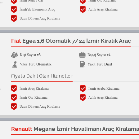
İzmir Rent a Car
İzmir Oto Kiralama
İzmir'de Ekonomik Araç
Aylık Araç Kiralama
Uzun Dönem Araç Kiralama
Fiat
Egea 1,6 Otomatik 7/24 İzmir Kiralık Araç
Kişi Sayısı
x5
Bagaj Sayısı
x4
Vites Türü
Otomatik
Yakıt Türü
Dizel
Fiyata Dahil Olan Hizmetler
İzmir Araç Kiralama
İzmir Araba Kiralama
İzmir Oto Kiralama
Aylık Araç Kiralama
Uzun Dönem Araç Kiralama
Renault
Megane İzmir Havalimanı Araç Kiralam