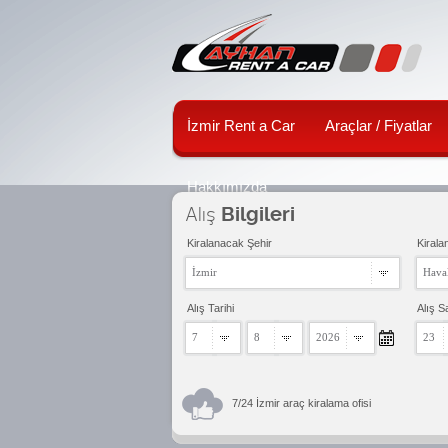
İzmir Rent a Car
Araçlar / Fiyatlar
Hakkımızda
Alış
Bilgileri
Kiralanacak Şehir
Kirala
İzmir
Haval
Alış Tarihi
Alış S
7
8
2026
23
7/24 İzmir araç kiralama ofisi