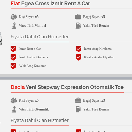
Fiat
Egea Cross İzmir Rent A Car
Kişi Sayısı
x5
Bagaj Sayısı
x5
Vites Türü
Manuel
Yakıt Türü
Benzin
Fiyata Dahil Olan Hizmetler
İzmir Rent a Car
İzmir Araç Kiralama
İzmir Araba Kiralama
Kiralık Araba Fiyatları
Aylık Araç Kiralama
Dacia
Yeni Stepway Expression Otomatik Tce
Kişi Sayısı
x5
Bagaj Sayısı
x3
Vites Türü
Otomatik
Yakıt Türü
Benzin
Fiyata Dahil Olan Hizmetler