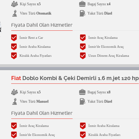
Kişi Sayısı
x5
Bagaj Sayısı
x4
Vites Türü
Otomatik
Yakıt Türü
Dizel
Fiyata Dahil Olan Hizmetler
İzmir Rent a Car
İzmir Araç Kiralama
İzmir Araba Kiralama
İzmir'de Ekonomik Araç
Kiralık Araba Fiyatları
Uzun Dönem Araç Kiralama
Fiat
Doblo Kombi & Çeki Demirli 1.6 m.jet 120 hp
Kişi Sayısı
x5
Bagaj Sayısı
x8
Vites Türü
Manuel
Yakıt Türü
Dizel
Fiyata Dahil Olan Hizmetler
İzmir Araç Kiralama
İzmir Araba Kiralama
İzmir'de Ekonomik Araç
Kiralık Araba Fiyatları