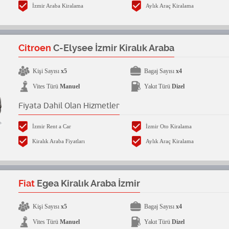
İzmir Araba Kiralama
Aylık Araç Kiralama
Citroen
C-Elysee İzmir Kiralık Araba
Kişi Sayısı
x5
Bagaj Sayısı
x4
Vites Türü
Manuel
Yakıt Türü
Dizel
Fiyata Dahil Olan Hizmetler
İzmir Rent a Car
İzmir Oto Kiralama
Kiralık Araba Fiyatları
Aylık Araç Kiralama
Fiat
Egea Kiralık Araba İzmir
Kişi Sayısı
x5
Bagaj Sayısı
x4
Vites Türü
Manuel
Yakıt Türü
Dizel