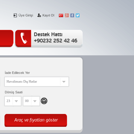
Üye Girişi
Kayıt Ol
Destek Hattı
+90232 252 42 46
İade Edilecek Yer
Havalimanı Dış Hatlar
Dönüş Saati
23
00