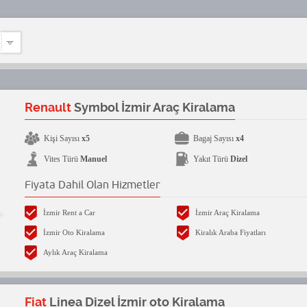
Renault
Symbol İzmir Araç Kiralama
Kişi Sayısı
x5
Bagaj Sayısı
x4
Vites Türü
Manuel
Yakıt Türü
Dizel
Fiyata Dahil Olan Hizmetler
İzmir Rent a Car
İzmir Araç Kiralama
İzmir Oto Kiralama
Kiralık Araba Fiyatları
Aylık Araç Kiralama
Fiat
Linea Dizel İzmir oto Kiralama