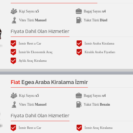
Kişi Sayısı
x5
Bagaj Sayısı
x4
Vites Türü
Manuel
Yakıt Türü
Dizel
Fiyata Dahil Olan Hizmetler
İzmir Rent a Car
İzmir Araba Kiralama
İzmir'de Ekonomik Araç
Kiralık Araba Fiyatları
Aylık Araç Kiralama
Fiat
Egea Araba Kiralama İzmir
Kişi Sayısı
x5
Bagaj Sayısı
x4
Vites Türü
Manuel
Yakıt Türü
Benzin
Fiyata Dahil Olan Hizmetler
İzmir Rent a Car
İzmir Araç Kiralama