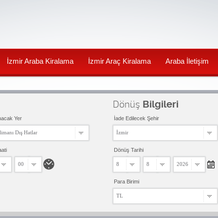
İzmir Araba Kiralama
İzmir Araç Kiralama
Araba İletişim
Dönüş
Bilgileri
nacak Yer
İade Edilecek Şehir
imanı Dış Hatlar
İzmir
aati
Dönüş Tarihi
00
8
8
2026
Para Birimi
TL