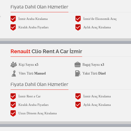
Fiyata Dahil Olan Hizmetler
İzmir Araba Kiralama
İzmir'de Ekonomik Araç
Kiralık Araba Fiyatları
Aylık Araç Kiralama
Renault
Clio Rent A Car İzmir
Kişi Sayısı
x5
Bagaj Sayısı
x3
Vites Türü
Manuel
Yakıt Türü
Dizel
Fiyata Dahil Olan Hizmetler
İzmir Rent a Car
İzmir Araç Kiralama
Kiralık Araba Fiyatları
Aylık Araç Kiralama
Uzun Dönem Araç Kiralama